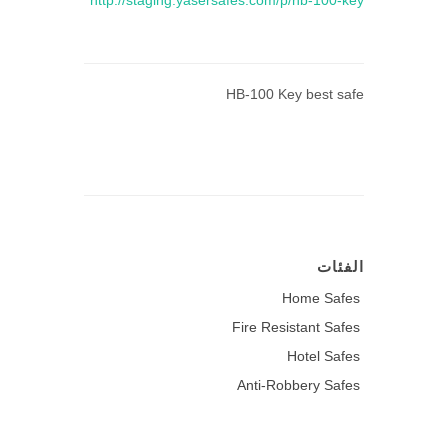
http://staging.yasersafes.com/p/hb-100-key
HB-100 Key best safe
الفئات
Home Safes
Fire Resistant Safes
Hotel Safes
Anti-Robbery Safes